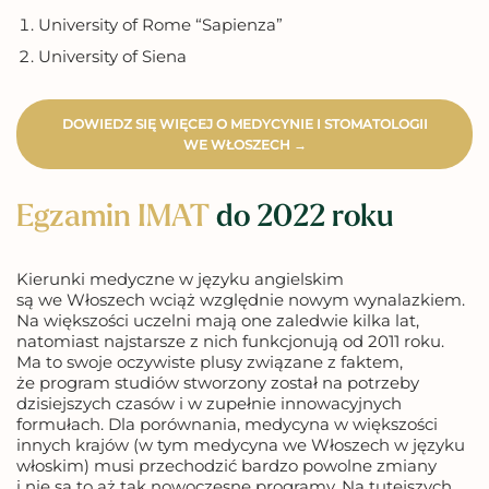
University of Rome “Sapienza”
University of Siena
DOWIEDZ SIĘ WIĘCEJ O MEDYCYNIE I STOMATOLOGII
WE WŁOSZECH
→
Egzamin IMAT
do 2022 roku
Kierunki medyczne w języku angielskim
są we Włoszech wciąż względnie nowym wynalazkiem.
Na większości uczelni mają one zaledwie kilka lat,
natomiast najstarsze z nich funkcjonują od 2011 roku.
Ma to swoje oczywiste plusy związane z faktem,
że program studiów stworzony został na potrzeby
dzisiejszych czasów i w zupełnie innowacyjnych
formułach. Dla porównania, medycyna w większości
innych krajów (w tym medycyna we Włoszech w języku
włoskim) musi przechodzić bardzo powolne zmiany
i nie są to aż tak nowoczesne programy. Na tutejszych