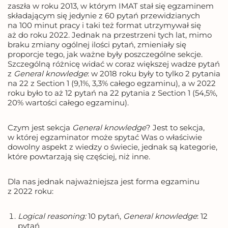
zaszła w roku 2013, w którym IMAT stał się egzaminem
składającym się jedynie z 60 pytań przewidzianych
na 100 minut pracy i taki też format utrzymywał się
aż do roku 2022. Jednak na przestrzeni tych lat, mimo
braku zmiany ogólnej ilości pytań, zmieniały się
proporcje tego, jak ważne były poszczególne sekcje.
Szczególną różnicę widać w coraz większej wadze pytań
z
General knowledge
: w 2018 roku były to tylko 2 pytania
na 22 z Section 1 (9,1%, 3,3% całego egzaminu), a w 2022
roku było to aż 12 pytań na 22 pytania z Section 1 (54,5%,
20% wartości całego egzaminu).
Czym jest sekcja
General knowledge
? Jest to sekcja,
w której egzaminator może spytać Was o właściwie
dowolny aspekt z wiedzy o świecie, jednak są kategorie,
które powtarzają się częściej, niż inne.
Dla nas jednak najważniejsza jest forma egzaminu
z 2022 roku:
Logical reasoning:
10 pytań,
General knowledge
: 12
pytań