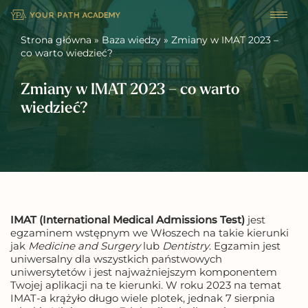
Przejdź
Strona główna
»
Baza wiedzy
»
Zmiany w IMAT 2023 –
do
co warto wiedzieć?
treści
Zmiany w IMAT 2023 – co warto
wiedzieć?
IMAT (International Medical Admissions Test)
jest
egzaminem wstępnym we Włoszech na takie kierunki
jak
Medicine and Surgery
lub
Dentistry
. Egzamin jest
uniwersalny dla wszystkich państwowych
uniwersytetów i jest najważniejszym komponentem
Twojej aplikacji na te kierunki. W roku 2023 na temat
IMAT-a krążyło długo wiele plotek, jednak 7 sierpnia