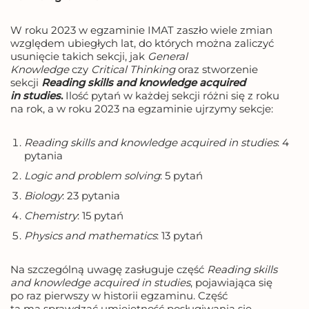
W roku 2023 w egzaminie IMAT zaszło wiele zmian
względem ubiegłych lat, do których można zaliczyć
usunięcie takich sekcji, jak
General
Knowledge
czy
Critical Thinking
oraz stworzenie
sekcji
Reading skills and knowledge acquired
in studies
.
Ilość pytań w każdej sekcji różni się z roku
na rok, a w roku 2023 na egzaminie ujrzymy sekcje:
Reading skills and knowledge acquired in studies
: 4
pytania
Logic and problem solving
: 5 pytań
Biology
: 23 pytania
Chemistry
: 15 pytań
Physics and mathematics
: 13 pytań
Na szczególną uwagę zasługuje część
Reading skills
and knowledge acquired in studies
, pojawiająca się
po raz pierwszy w historii egzaminu. Część
ta ma sprawdzać umiejętność posługiwania się