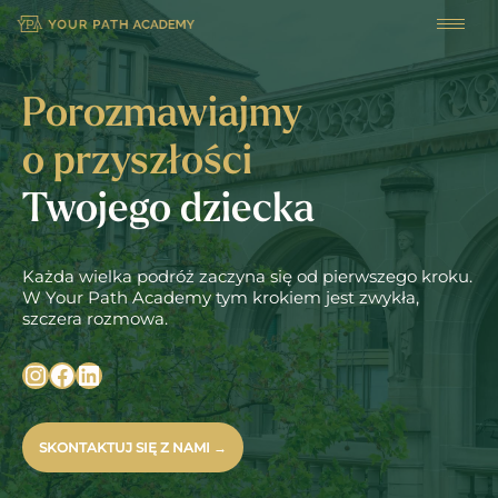
Przejdź
do
treści
Porozmawiajmy
o przyszłości
Twojego dziecka
Każda wielka podróż zaczyna się od pierwszego kroku.
W Your Path Academy tym krokiem jest zwykła,
szczera rozmowa.
SKONTAKTUJ SIĘ Z NAMI →